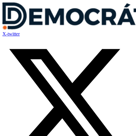
Ir
al
contenido
X-twitter